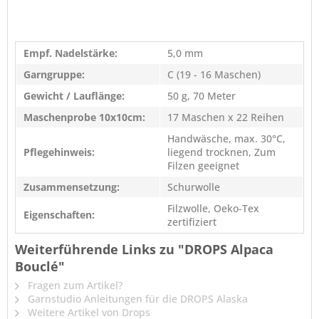
Empf. Nadelstärke:
5,0 mm
Garngruppe:
C (19 - 16 Maschen)
Gewicht / Lauflänge:
50 g, 70 Meter
Maschenprobe 10x10cm:
17 Maschen x 22 Reihen
Handwäsche, max. 30°C,
Pflegehinweis:
liegend trocknen, Zum
Filzen geeignet
Zusammensetzung:
Schurwolle
Filzwolle, Oeko-Tex
Eigenschaften:
zertifiziert
Weiterführende Links zu "DROPS Alpaca
Bouclé"
Fragen zum Artikel?
Garnstudio Anleitungen für die DROPS Alaska
Weitere Artikel von Drops