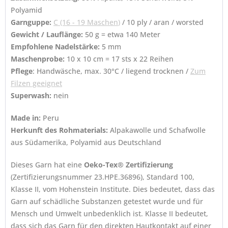
Polyamid
Garnguppe:
C (16 - 19 Maschen
)
/ 10 ply / aran / worsted
Gewicht / Lauflänge:
50 g = etwa 140 Meter
Empfohlene Nadelstärke:
5 mm
Maschenprobe:
10 x 10 cm = 17 sts x 22 Reihen
Pflege
: Handwäsche, max. 30°C / liegend trocknen /
Zum
Filzen geeignet
Superwash:
nein
Made in:
Peru
Herkunft des Rohmaterials:
Alpakawolle und Schafwolle
aus Südamerika, Polyamid aus Deutschland
Dieses Garn hat eine
Oeko-Tex® Zertifizierung
(Zertifizierungsnummer 23.HPE.36896), Standard 100,
Klasse II, vom Hohenstein Institute. Dies bedeutet, dass das
Garn auf schädliche Substanzen getestet wurde und für
Mensch und Umwelt unbedenklich ist. Klasse II bedeutet,
dass sich das Garn für den direkten Hautkontakt auf einer