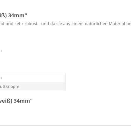
eiß) 34mm"
d und sehr robust - und da sie aus einem natürlichen Material bes
n
m
uttknöpfe
(weiß) 34mm"