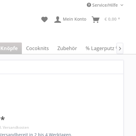
Service/Hilfe
Mein Konto
€ 0,00 *
Knöpfe
Cocoknits
Zubehör
% Lagerputz %
Anl

 *
l. Versandkosten
ersandbereit in 2 bis 4 Werktagen.