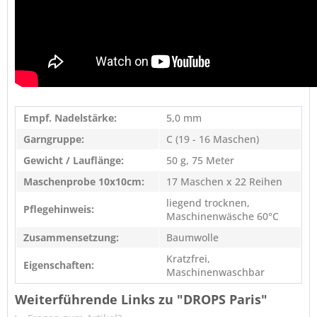
Empf. Nadelstärke:
5,0 mm
Garngruppe:
C (19 - 16 Maschen)
Gewicht / Lauflänge:
50 g, 75 Meter
Maschenprobe 10x10cm:
17 Maschen x 22 Reihen
liegend trocknen,
Pflegehinweis:
Maschinenwäsche 60°C
Zusammensetzung:
Baumwolle
Kratzfrei,
Eigenschaften:
Maschinenwaschbar
Weiterführende Links zu "DROPS Paris"