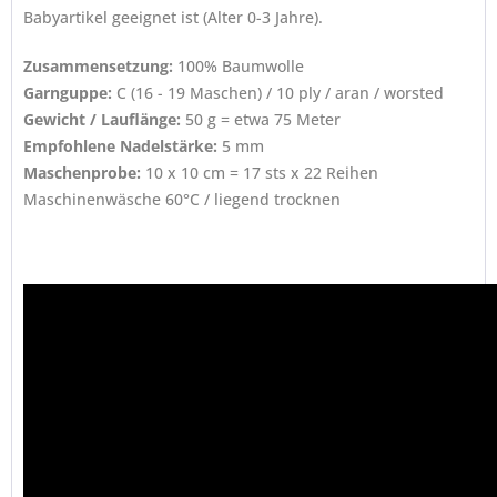
Babyartikel geeignet ist (Alter 0-3 Jahre).
Zusammensetzung:
100% Baumwolle
Garnguppe:
C (16 - 19 Maschen) / 10 ply / aran / worsted
Gewicht / Lauflänge:
50 g = etwa 75 Meter
Empfohlene Nadelstärke:
5 mm
Maschenprobe:
10 x 10 cm = 17 sts x 22 Reihen
Maschinenwäsche 60°C / liegend trocknen