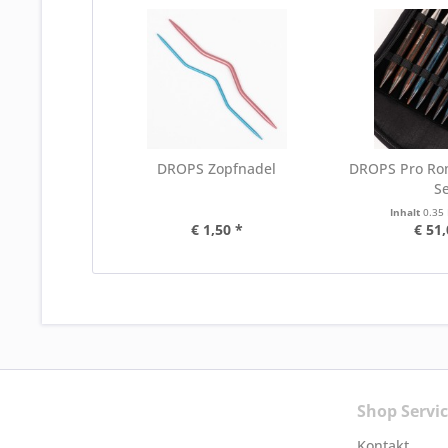
DROPS Zopfnadel
DROPS Pro Ro
Se
Inhalt
0.35
€ 1,50 *
€ 51,
Shop Servi
Kontakt