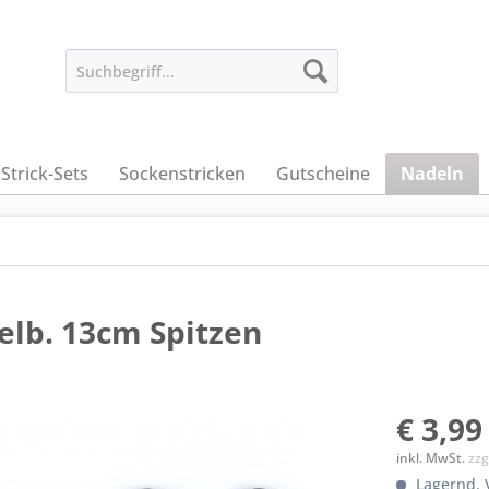
Strick-Sets
Sockenstricken
Gutscheine
Nadeln
elb. 13cm Spitzen
€ 3,99
inkl. MwSt.
zzg
Lagernd. V