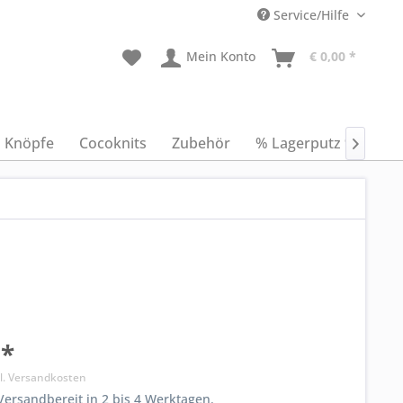
Service/Hilfe
Mein Konto
€ 0,00 *
Knöpfe
Cocoknits
Zubehör
% Lagerputz %
An

 *
l. Versandkosten
ersandbereit in 2 bis 4 Werktagen.