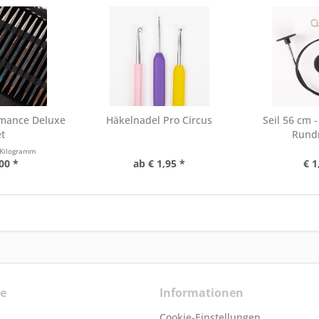
mance Deluxe
Häkelnadel Pro Circus
Seil 56 cm 
t
Rund
 Kilogramm
00 *
ab € 1,95 *
€ 1
ce
Informationen
Cookie-Einstellungen