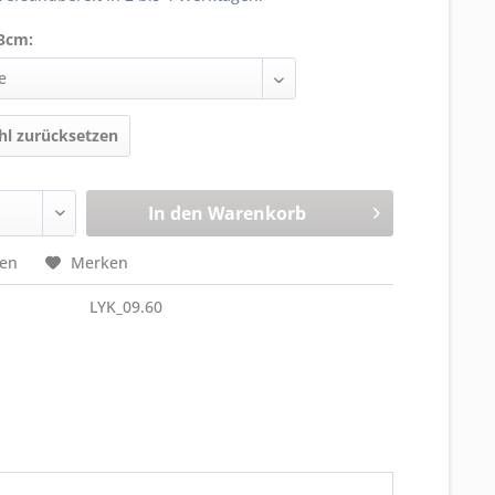
13cm:
l zurücksetzen
In den
Warenkorb
hen
Merken
LYK_09.60