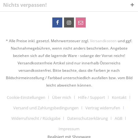
Nichts verpassen!
* Alle Preise inkl. gesetzl. Mehrwertsteuer zzgl.
Versandkosten
und ggf.
Nachnahmegebühren, wenn nicht anders beschrieben. Angebote
beziehen sich auf die lagernde Ware - solange der Vorrat reicht!
Versandkostenfreie Artikel sind nur innerhalb Österreichs
versandkostenfrei. Bitte beachte, dass die Farben je nach
Bildschirmeinstellung / Farbbad unterschiedlich ausfallen bzw. vom Bild
leicht abweichen können.
Cookie-Einstellungen
Über mich
Hilfe / Support
Kontakt
Versand und Zahlungsbedingungen
Vertrag widerrufen
Widerrufsrecht / Rückgabe
Datenschutzerklärung
AGB
Impressum
Realisiert mit Shopware