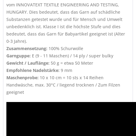
vom INNOVATEXT TEXTILE ENGINEERING AND TESTING,
HUNGARY. Dies bedeutet, dass das Garn auf schädliche
Substanzen getestet wurde und für Mensch und Umwelt
unbedenklich ist. Klasse I ist die höchste Stufe und dies
bedeutet, dass das Garn für Babyartikel geeignet ist (Alter
0-3 Jahre).
Zusammensetzung:
100% Schurwolle
Garnguppe:
E (9 - 11 Maschen) / 14 ply / super bulky
Gewicht / Lauflänge:
50 g = etwa 50 Meter
Empfohlene Nadelstärke:
9 mm
Maschenprobe:
10 x 10 cm = 10 sts x 14 Reihen
Handwäsche, max. 30°C / liegend trocknen / Zum Filzen
geeignet