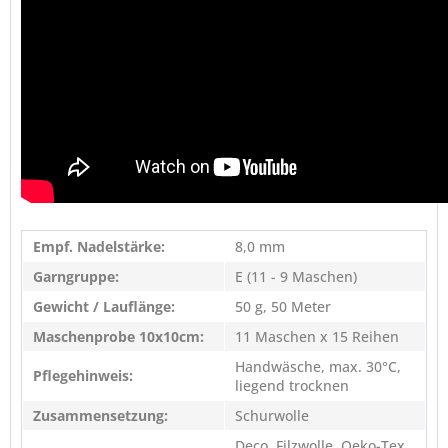
Empf. Nadelstärke:
8,0 mm
Garngruppe:
E (11 - 9 Maschen)
Gewicht / Lauflänge:
50 g, 50 Meter
Maschenprobe 10x10cm:
11 Maschen x 15 Reihen
Handwäsche, max. 30°C,
Pflegehinweis:
liegend trocknen
Zusammensetzung:
Schurwolle
Deco, Filzwolle, Oeko-Tex