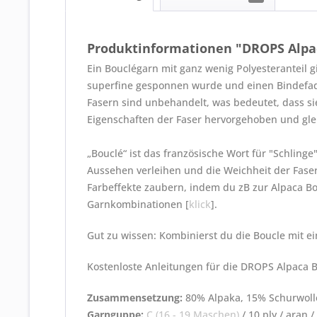
Produktinformationen "DROPS Alpa
Ein Bouclégarn mit ganz wenig Polyesteranteil g
superfine gesponnen wurde und einen Bindefaden
Fasern sind unbehandelt, was bedeutet, dass s
Eigenschaften der Faser hervorgehoben und glei
„Bouclé“ ist das französische Wort für "Schlinge
Aussehen verleihen und die Weichheit der Faser
Farbeffekte zaubern, indem du zB zur Alpaca Bou
Garnkombinationen [
klick
].
Gut zu wissen: Kombinierst du die Boucle mit 
Kostenloste Anleitungen für die DROPS Alpaca 
Zusammensetzung:
80% Alpaka, 15% Schurwoll
Garnguppe:
C (16 - 19 Maschen
)
/ 10 ply / aran 