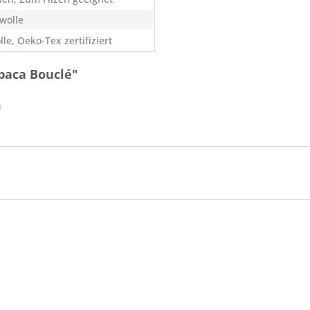
wolle
lle, Oeko-Tex zertifiziert
paca Bouclé"
a