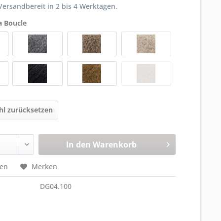
ersandbereit in 2 bis 4 Werktagen.
a Boucle
l zurücksetzen
In den
Warenkorb
hen
Merken
DG04.100