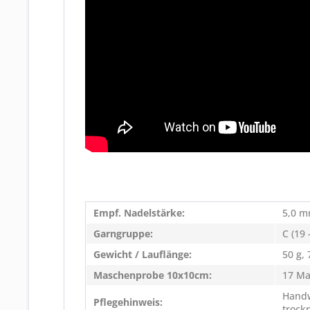
Empf. Nadelstärke:
5,0 
Garngruppe:
C (19
Gewicht / Lauflänge:
50 g,
Maschenprobe 10x10cm:
17 Ma
Handw
Pflegehinweis:
trock