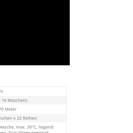
mm
 - 16 Maschen)
 70 Meter
schen x 22 Reihen
äsche, max. 30°C, liegend
nen, Zum Filzen geeignet