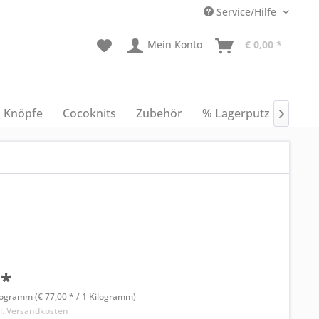
Service/Hilfe
Mein Konto
€ 0,00 *
Knöpfe
Cocoknits
Zubehör
% Lagerputz %
An

 *
logramm (€ 77,00 * / 1 Kilogramm)
l. Versandkosten