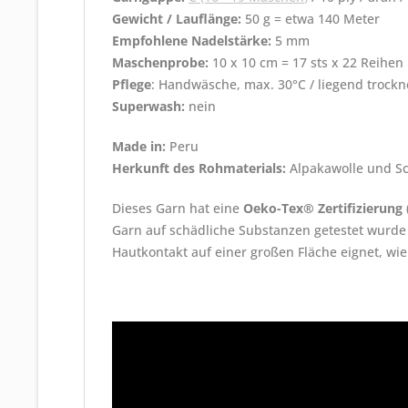
Gewicht / Lauflänge:
50 g = etwa 140 Meter
Empfohlene Nadelstärke:
5 mm
Maschenprobe:
10 x 10 cm = 17 sts x 22 Reihen
Pflege
: Handwäsche, max. 30°C / liegend trockn
Superwash:
nein
Made in:
Peru
Herkunft des Rohmaterials:
Alpakawolle und Sc
Dieses Garn hat eine
Oeko-Tex® Zertifizierung
Garn auf schädliche Substanzen getestet wurde 
Hautkontakt auf einer großen Fläche eignet, wie e