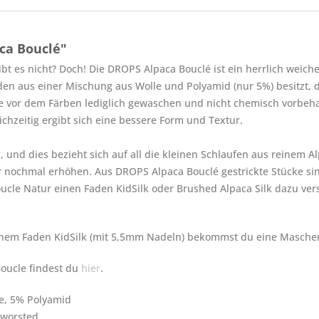
ca Bouclé"
ibt es nicht? Doch! Die DROPS Alpaca Bouclé ist ein herrlich weic
 aus einer Mischung aus Wolle und Polyamid (nur 5%) besitzt, der
ie vor dem Färben lediglich gewaschen und nicht chemisch vorbeh
chzeitig ergibt sich eine bessere Form und Textur.
", und dies bezieht sich auf all die kleinen Schlaufen aus reinem A
 nochmal erhöhen. Aus DROPS Alpaca Bouclé gestrickte Stücke sind 
cle Natur einen Faden KidSilk oder Brushed Alpaca Silk dazu verstr
einem Faden KidSilk (mit 5,5mm Nadeln) bekommst du eine Masche
Boucle findest du
hier
.
e, 5% Polyamid
/ worsted