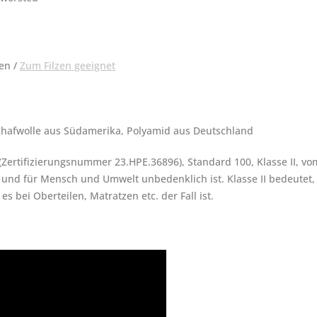
en /
Zum Filzen geeignet
hafwolle aus Südamerika, Polyamid aus Deutschland
(Zertifizierungsnummer 23.HPE.36896), Standard 100, Klasse II, vom
und für Mensch und Umwelt unbedenklich ist. Klasse II bedeutet, 
s bei Oberteilen, Matratzen etc. der Fall ist.