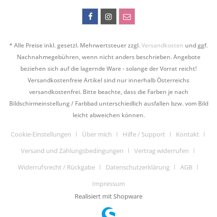
* Alle Preise inkl. gesetzl. Mehrwertsteuer zzgl.
Versandkosten
und ggf.
Nachnahmegebühren, wenn nicht anders beschrieben. Angebote
beziehen sich auf die lagernde Ware - solange der Vorrat reicht!
Versandkostenfreie Artikel sind nur innerhalb Österreichs
versandkostenfrei. Bitte beachte, dass die Farben je nach
Bildschirmeinstellung / Farbbad unterschiedlich ausfallen bzw. vom Bild
leicht abweichen können.
Cookie-Einstellungen
Über mich
Hilfe / Support
Kontakt
Versand und Zahlungsbedingungen
Vertrag widerrufen
Widerrufsrecht / Rückgabe
Datenschutzerklärung
AGB
Impressum
Realisiert mit Shopware