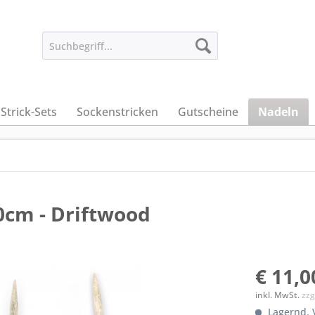
Strick-Sets
Sockenstricken
Gutscheine
Nadeln
0cm - Driftwood
€ 11,0
inkl. MwSt.
zzg
Lagernd. V