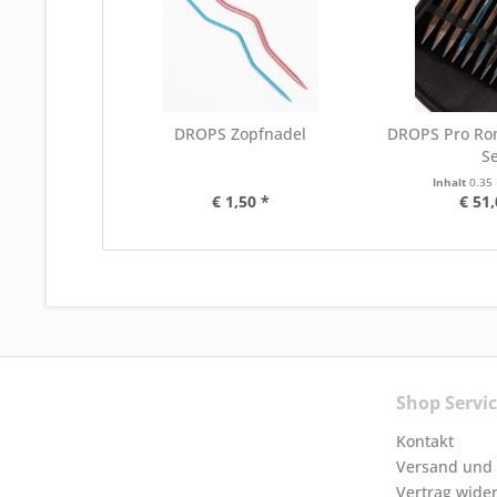
DROPS Zopfnadel
DROPS Pro Ro
Se
Inhalt
0.35
€ 1,50 *
€ 51,
Shop Servi
Kontakt
Versand und
Vertrag wide