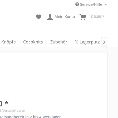
Service/Hilfe
Mein Konto
€ 0,00 *
Knöpfe
Cocoknits
Zubehör
% Lagerputz %
An

0 *
l. Versandkosten
ersandbereit in 2 bis 4 Werktagen.