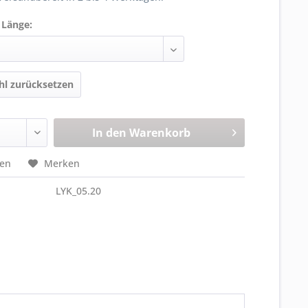
 Länge:
l zurücksetzen
In den
Warenkorb
hen
Merken
LYK_05.20