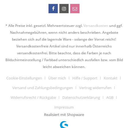
* Alle Preise inkl. gesetzl. Mehrwertsteuer zzgl.
Versandkosten
und ggf.
Nachnahmegebühren, wenn nicht anders beschrieben. Angebote
beziehen sich auf die lagernde Ware - solange der Vorrat reicht!
Versandkostenfreie Artikel sind nur innerhalb Österreichs
versandkostenfrei. Bitte beachte, dass die Farben je nach
Bildschirmeinstellung / Farbbad unterschiedlich ausfallen bzw. vom Bild
leicht abweichen können.
Cookie-Einstellungen
Über mich
Hilfe / Support
Kontakt
Versand und Zahlungsbedingungen
Vertrag widerrufen
Widerrufsrecht / Rückgabe
Datenschutzerklärung
AGB
Impressum
Realisiert mit Shopware