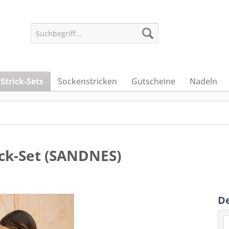
Strick-Sets
Sockenstricken
Gutscheine
Nadeln
ick-Set (SANDNES)
De