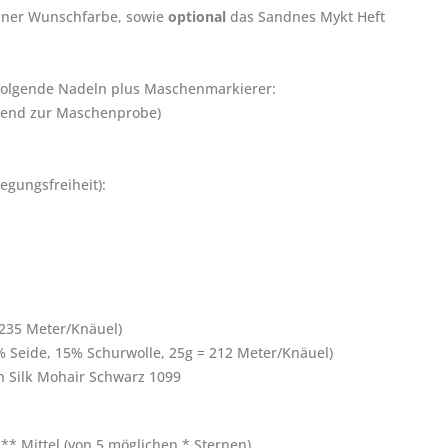
einer Wunschfarbe, sowie
optional
das Sandnes Mykt Heft
folgende Nadeln plus Maschenmarkierer:
send zur Maschenprobe)
egungsfreiheit):
235 Meter/Knäuel)
 Seide, 15% Schurwolle, 25g = 212 Meter/Knäuel)
n Silk Mohair Schwarz 1099
** Mittel (von 5 möglichen * Sternen)