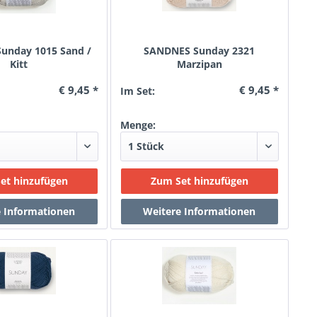
unday 1015 Sand /
SANDNES Sunday 2321
Kitt
Marzipan
€ 9,45 *
€ 9,45 *
Im Set:
Menge: