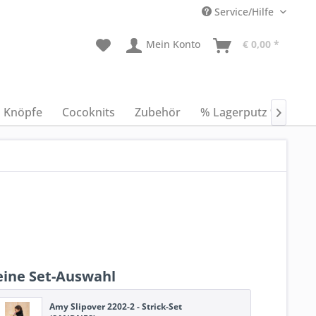
Service/Hilfe
Mein Konto
€ 0,00 *
Knöpfe
Cocoknits
Zubehör
% Lagerputz %
An

ine Set-Auswahl
Amy Slipover 2202-2 - Strick-Set