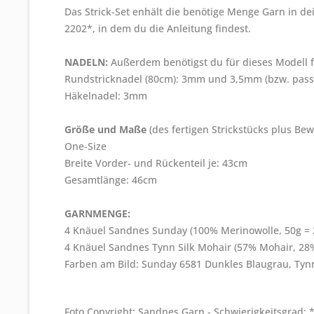
Das Strick-Set enhält die benötige Menge Garn in d
2202*, in dem du die Anleitung findest.
NADELN:
Außerdem benötigst du für dieses Modell 
Rundstricknadel (80cm): 3mm und 3,5mm (bzw. pas
Häkelnadel: 3mm
Größe und Maße
(des fertigen Strickstücks plus Bew
One-Size
Breite Vorder- und Rückenteil je: 43cm
Gesamtlänge: 46cm
GARNMENGE:
4 Knäuel Sandnes Sunday (100% Merinowolle, 50g = 
4 Knäuel Sandnes Tynn Silk Mohair (57% Mohair, 28%
Farben am Bild: Sunday 6581 Dunkles Blaugrau, Tyn
Foto Copyright: Sandnes Garn - Schwierigkeitsgrad: *